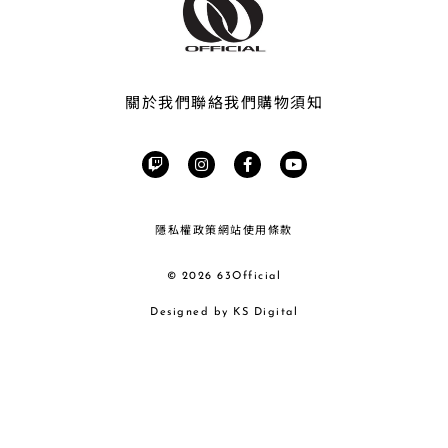
數
量
關於我們
聯絡我們
購物須知
T
I
F
Y
w
n
a
o
i
s
c
u
t
t
e
t
c
a
b
u
h
g
o
b
隱私權政策
網站使用條款
r
o
e
a
k
m
-
f
© 2026 63Official
Designed by KS Digital