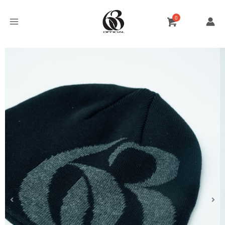
跳
至
主
要
內
容