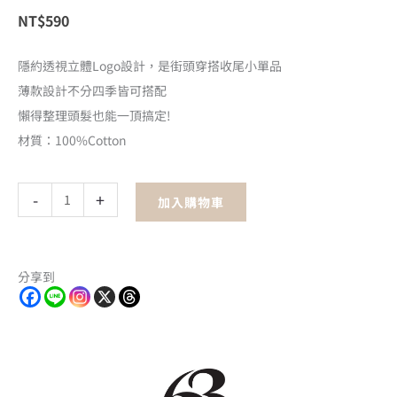
NT$
590
隱約透視立體Logo設計，是街頭穿搭收尾小單品
薄款設計不分四季皆可搭配
懶得整理頭髮也能一頂搞定!
材質：100%Cotton
交
-
+
加入購物車
織
螺
紋
分享到
Logo
薄
款
毛
帽