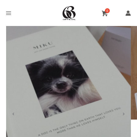
跳
至
主
要
內
容