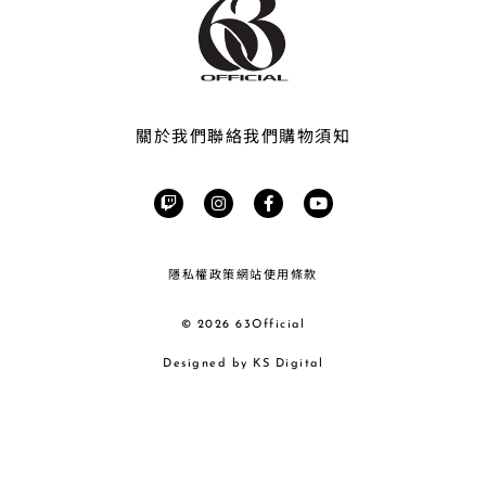
關於我們
聯絡我們
購物須知
T
I
F
Y
w
n
a
o
i
s
c
u
t
t
e
t
c
a
b
u
h
g
o
b
隱私權政策
網站使用條款
r
o
e
a
k
m
-
f
© 2026 63Official
Designed by KS Digital