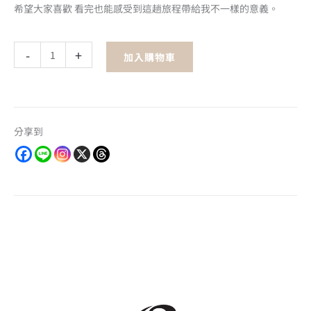
希望大家喜歡 看完也能感受到這趟旅程帶給我不一樣的意義。
63-
-
+
加入購物車
Miku
踩
點
企
分享到
劃
旅
行
書
數
量