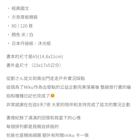
・ 經典圖文
・ 方背厚板精裝
・ 80 / 120 頁
・ 顏色 米 / 白
・ 日本丹迪紙、沐光紙
書本的尺寸是A5(14.8x21cm)
書外盒尺寸 （23x17x5公分）
從劉さん從北到南出門走走戶外實況踩點
這個為了Miku作為出發點的公益企劃完美落幕後 整趟旅行書的編
拍和種種日記也完成了
非常感謝在在這8天7夜 大家的陪伴和支持完成了這次的實況企劃
書裡紀錄了滿滿的回憶和我當下的心情
每個排列都是我親自排版的
包裝也是精挑細選 額外有附贈miku 卡一張